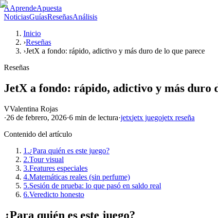
A
AprendeApuesta
Noticias
Guías
Reseñas
Análisis
Inicio
›
Reseñas
›
JetX a fondo: rápido, adictivo y más duro de lo que parece
Reseñas
JetX a fondo: rápido, adictivo y más duro 
V
Valentina Rojas
·
26 de febrero, 2026
·
6 min
de lectura
·
jetx
jetx juego
jetx reseña
Contenido del artículo
1.
¿Para quién es este juego?
2.
Tour visual
3.
Features especiales
4.
Matemáticas reales (sin perfume)
5.
Sesión de prueba: lo que pasó en saldo real
6.
Veredicto honesto
¿Para quién es este juego?