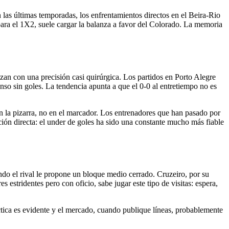
 las últimas temporadas, los enfrentamientos directos en el Beira-Rio
 para el 1X2, suele cargar la balanza a favor del Colorado. La memoria
izan con una precisión casi quirúrgica. Los partidos en Porto Alegre
anso sin goles. La tendencia apunta a que el 0-0 al entretiempo no es
n la pizarra, no en el marcador. Los entrenadores que han pasado por
cción directa: el under de goles ha sido una constante mucho más fiable
uando el rival le propone un bloque medio cerrado. Cruzeiro, por su
 estridentes pero con oficio, sabe jugar este tipo de visitas: espera,
ctica es evidente y el mercado, cuando publique líneas, probablemente