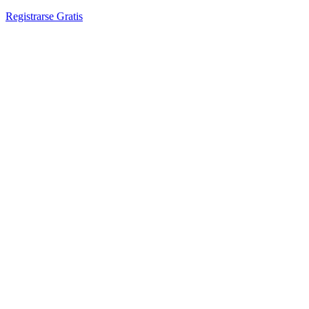
Registrarse Gratis