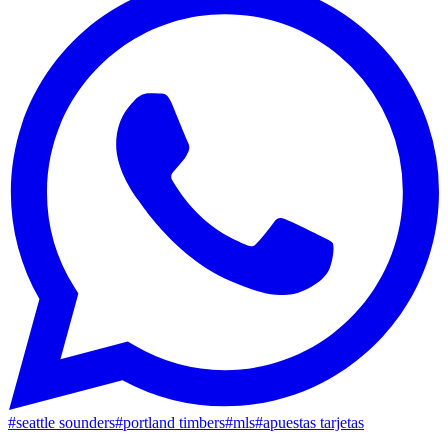
#
seattle sounders
#
portland timbers
#
mls
#
apuestas tarjetas