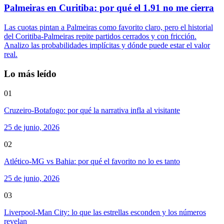
Palmeiras en Curitiba: por qué el 1.91 no me cierra
Las cuotas pintan a Palmeiras como favorito claro, pero el historial
del Coritiba-Palmeiras repite partidos cerrados y con fricción.
Analizo las probabilidades implícitas y dónde puede estar el valor
real.
Lo más leído
01
Cruzeiro-Botafogo: por qué la narrativa infla al visitante
25 de junio, 2026
02
Atlético-MG vs Bahia: por qué el favorito no lo es tanto
25 de junio, 2026
03
Liverpool-Man City: lo que las estrellas esconden y los números
revelan