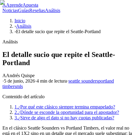
A
AprendeApuesta
Noticias
Guías
Reseñas
Análisis
Inicio
›
Análisis
›
El detalle sucio que repite el Seattle-Portland
Análisis
El detalle sucio que repite el Seattle-
Portland
A
Andrés Quispe
·
5 de junio, 2026
·
4 min
de lectura
·
seattle sounders
portland
timbers
mls
Contenido del artículo
1.
¿Por qué este clásico siempre termina empapelado?
2.
¿Dónde se esconde la oportunidad para el apostador?
3.
¿Sirve de algo el dato si no hay cuotas publicadas?
En el clásico Seattle Sounders vs Portland Timbers, el valor real no
está en el 1X2 sino en un detalle que el mercado suele subestimar: la