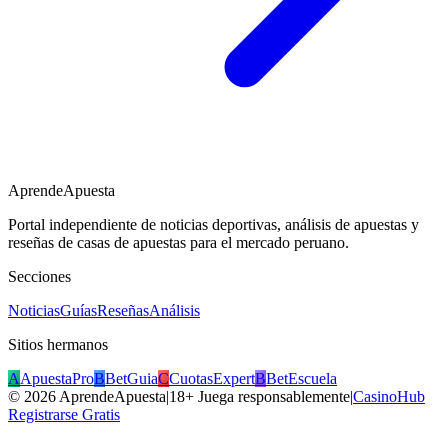
AprendeApuesta
Portal independiente de noticias deportivas, análisis de apuestas y
reseñas de casas de apuestas para el mercado peruano.
Secciones
Noticias
Guías
Reseñas
Análisis
Sitios hermanos
A
ApuestaPro
B
BetGuia
C
CuotasExpert
B
BetEscuela
©
2026
AprendeApuesta
|
18+ Juega responsablemente
|
CasinoHub
Registrarse Gratis