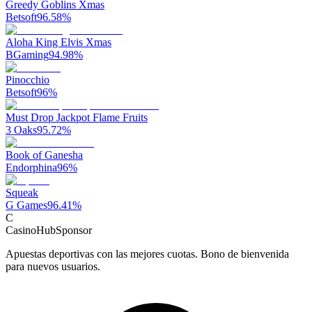
Greedy Goblins Xmas
Betsoft
96.58
%
Aloha King Elvis Xmas
BGaming
94.98
%
Pinocchio
Betsoft
96
%
Must Drop Jackpot Flame Fruits
3 Oaks
95.72
%
Book of Ganesha
Endorphina
96
%
Squeak
G Games
96.41
%
C
CasinoHub
Sponsor
Apuestas deportivas con las mejores cuotas. Bono de bienvenida
para nuevos usuarios.